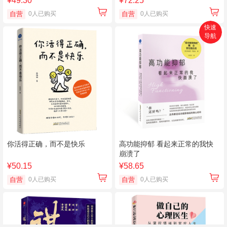
¥49.30
¥72.25
自营
0人已购买
自营
0人已购买
快速
导航
首页
搜索
分类
购物车
个人中心
你活得正确，而不是快乐
高功能抑郁 看起来正常的我快
崩溃了
¥50.15
¥58.65
自营
0人已购买
自营
0人已购买