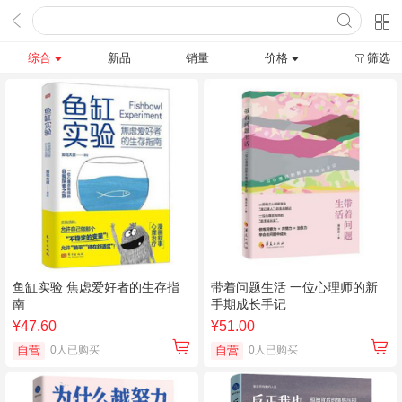
综合
新品
销量
价格
筛选
鱼缸实验 焦虑爱好者的生存指
带着问题生活 一位心理师的新
南
手期成长手记
¥47.60
¥51.00
自营
0人已购买
自营
0人已购买