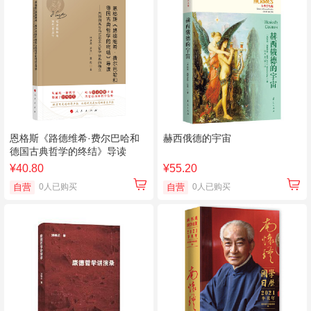
恩格斯《路德维希·费尔巴哈和
赫西俄德的宇宙
德国古典哲学的终结》导读
¥40.80
¥55.20
自营
0人已购买
自营
0人已购买