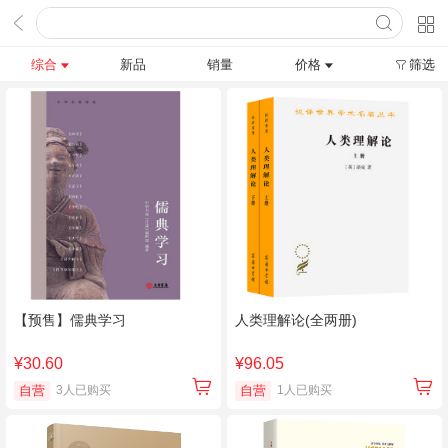
综合
新品
销量
价格
筛选
【预售】儒典学习
人类理解论(全两册)
¥30.60
¥96.05
自营
3人已购买
自营
1人已购买