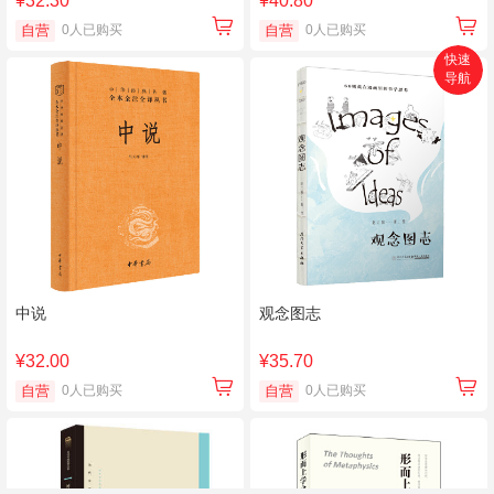
¥32.30
¥40.80
自营
0人已购买
自营
0人已购买
快速
导航
首页
搜索
分类
购物车
个人中心
中说
观念图志
¥32.00
¥35.70
自营
0人已购买
自营
0人已购买