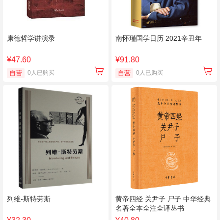
康德哲学讲演录
南怀瑾国学日历 2021辛丑年
¥47.60
¥91.80
自营
0人已购买
自营
0人已购买
列维-斯特劳斯
黄帝四经 关尹子 尸子 中华经典
名著全本全注全译丛书