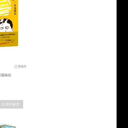
已售
0
件
封退稿信
暂时缺货