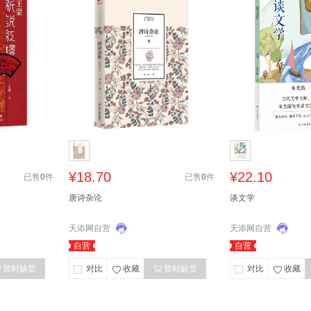
¥18.70
¥22.10
已售
0
件
已售
0
件
唐诗杂论
谈文学
天添网自营
天添网自营
自营
自营
暂时缺货
对比
收藏
暂时缺货
对比
收藏