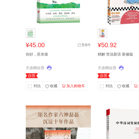
¥45.00
¥50.92
已售
0
件
你好，苏东坡
精解 世说新语 新修版
天添网自营
天添网自营
自营
自营
对比
收藏
加入购物车
对比
收藏