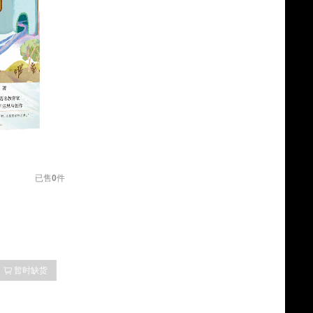
已售
0
件
暂时缺货