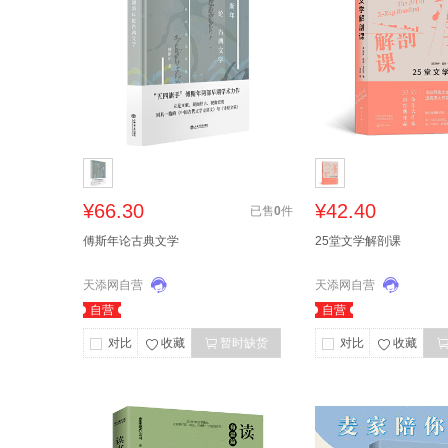
¥66.30
¥42.40
已售
0
件
傅斯年论古典文学
25堂文学解剖课
天添网自营
天添网自营
自营
自营
对比
收藏
暂时缺货
对比
收藏