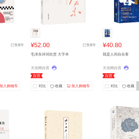
¥52.00
¥40.80
已售
0
件
已售
0
件
毛泽东诗词欣赏 大字本
我是人间自在客
天添网自营
天添网自营
自营
自营
加入购物车
对比
收藏
加入购物车
对比
收藏