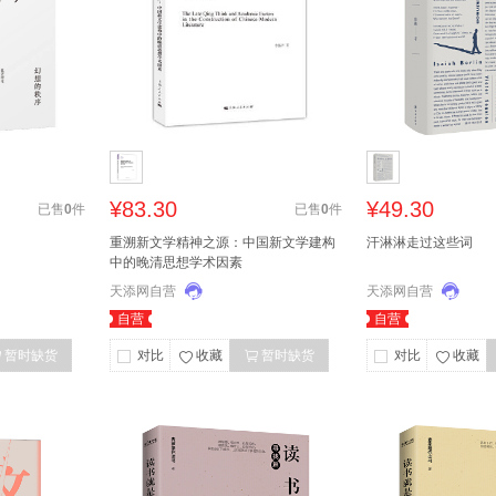
¥83.30
¥49.30
已售
0
件
已售
0
件
重溯新文学精神之源：中国新文学建构
汗淋淋走过这些词
中的晚清思想学术因素
天添网自营
天添网自营
自营
自营
暂时缺货
对比
收藏
暂时缺货
对比
收藏