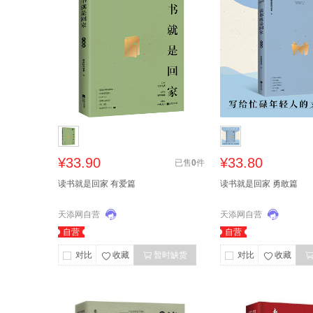
¥33.90
¥33.80
已售
0
件
读书就是回家 有爱篇
读书就是回家 勇敢篇
天添网自营
天添网自营
自营
自营
对比
收藏
暂时缺货
对比
收藏