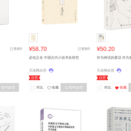
¥58.70
¥50.20
已售
0
件
已售
0
件
必也正名 中国古代小说书名研究
作为神话的童话 作为
天添网自营
天添网自营
自营
自营
暂时缺货
对比
收藏
暂时缺货
对比
收藏