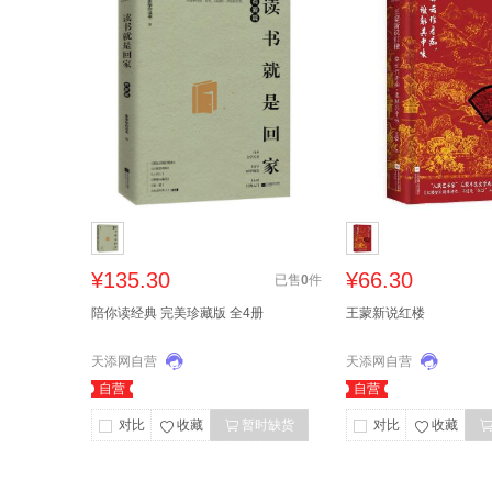
¥135.30
¥66.30
已售
0
件
陪你读经典 完美珍藏版 全4册
王蒙新说红楼
天添网自营
天添网自营
自营
自营
对比
收藏
暂时缺货
对比
收藏