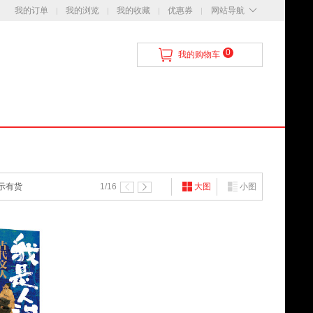
我的订单
我的浏览
我的收藏
优惠券
网站导航
0
我的购物车
示有货
1
/16
大图
小图