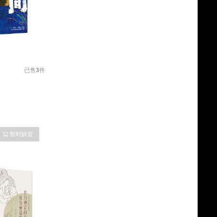
已售
3
件
暂时缺货