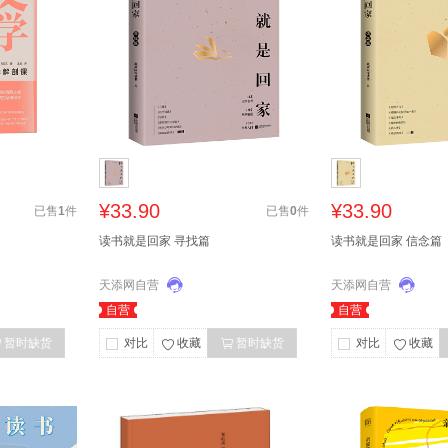
¥33.90
¥33.90
已售
1
件
已售
0
件
读书就是回家 寻找篇
读书就是回家 信念篇
天添网自营
天添网自营
自营
自营
暂时缺货
对比
收藏
暂时缺货
对比
收藏