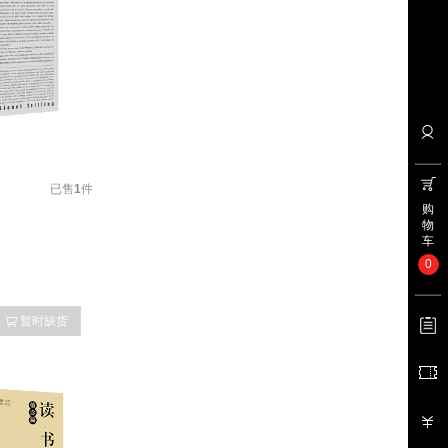
已售
1
件
购
物
车
0
暂时缺货