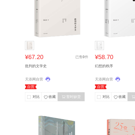
¥67.20
¥58.70
已售
0
件
批判的文学史
幻想的秩序
天添网自营
天添网自营
自营
自营
对比
收藏
暂时缺货
对比
收藏