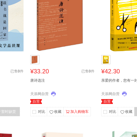
¥33.20
¥42.30
已售
0
件
已售
0
件
唐诗选注
亲爱的作者，您有一
天添网自营
天添网自营
自营
自营
暂时缺货
对比
收藏
加入购物车
对比
收藏