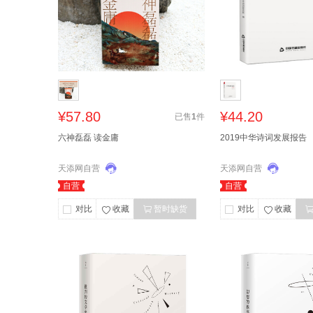
¥57.80
¥44.20
已售
1
件
六神磊磊 读金庸
2019中华诗词发展报告
天添网自营
天添网自营
自营
自营
对比
收藏
暂时缺货
对比
收藏