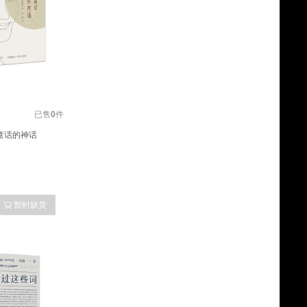
已售
0
件
童话的神话
暂时缺货