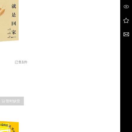
已售
1
件
暂时缺货