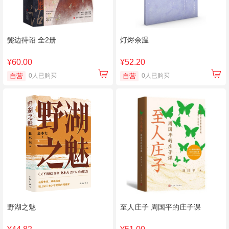
鬓边待诏 全2册
灯烬余温
¥60.00
¥52.20
自营
0人已购买
自营
0人已购买
野湖之魅
至人庄子 周国平的庄子课