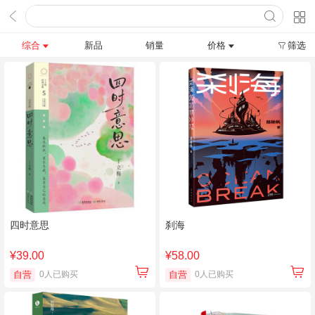
综合
新品
销量
价格
筛选
四时意思
刹海
¥39.00
¥58.00
自营
0人已购买
自营
0人已购买