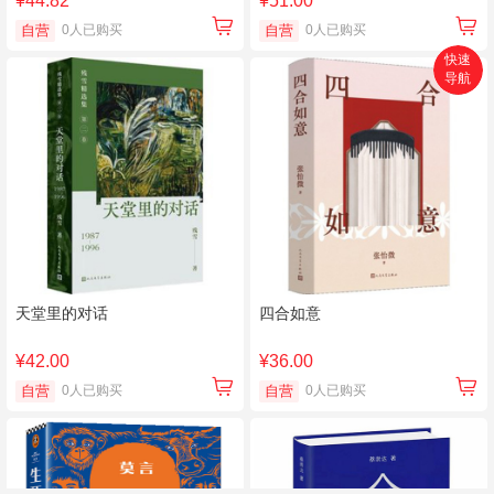
¥44.82
¥51.00
自营
0人已购买
自营
0人已购买
快速
导航
首页
搜索
分类
购物车
个人中心
天堂里的对话
四合如意
¥42.00
¥36.00
自营
0人已购买
自营
0人已购买