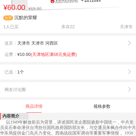
¥60.00
¥69.80
沉默的荣耀
自营
1人已买
库存
22
天津市
送至：
天津市 天津市 河西区
运费：
¥10.00
(天津地区满58元免运费)
已选：
1个
网友讨论圈
商品详情
规格参数
内容简介
以1949年解放前后为背景，讲述国民党企图阻挠新中国统一，中共党
员吴石奉命潜伏台湾担任国民政府国防部次长，与交通员朱枫合作向中共
华东局提供金门岛兵力变化、西南战役国军调动等重要军事情报 。1950