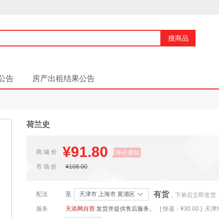
搜商品
公告
房产出租结果公告
荷兰史
¥91.80
商 城 价
降价通知
市 场 价
¥108.00
有货
配送
至
天津市 上海市 黄浦区
，下单后立即发货
服务
天添网自营
发货并提供售后服务。
[ 快递：¥30.00 ] 