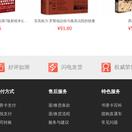
全球通史:从史前到21世纪(第7版新校本)(上)
至高权力:罗斯福总统与最高法院的较量
西
5
¥91.80
¥
好评如潮
闪电发货
权威荣
付方式
售后服务
特色服务
香卡支付
退/换货条款
书香卡百科
线支付
退/换货流程
团购直通车
司转账
服务与建议
常见问题