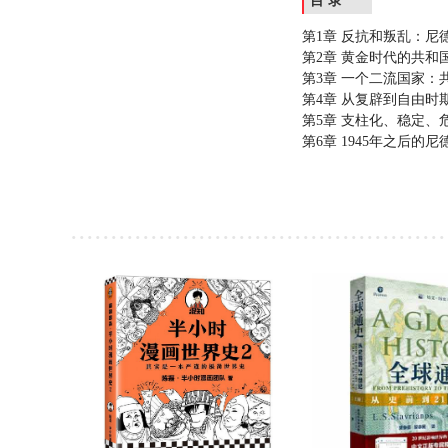
目 录
第1章 反抗和叛乱：
第2章
黄金时代的共和
第3章
一个二流国家：
第4章
从复辟到自由时
第5章
支柱化、稳定、
第
6
章
1945
年之后的尼