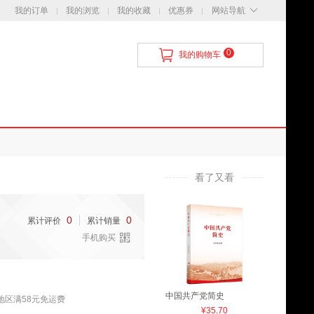
我的订单
我的浏览
我的收藏
优惠券
网站导航
0
我的购物车
看了又看
0
0
累计评价
累计销量
手机购买
中国共产党简史
天津地区满58元免运费
¥35.70