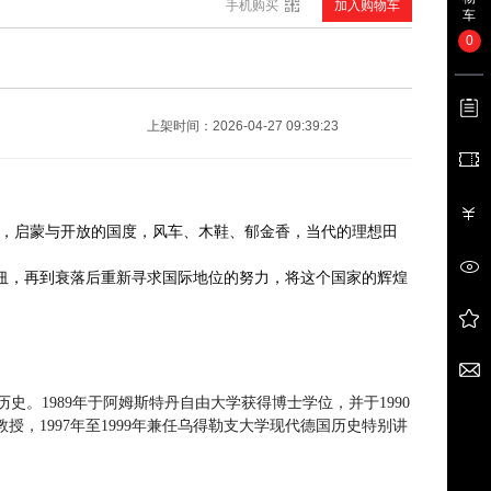
手机购买
加入购物车
车
0
论中国共产党历史
¥22.10
上架时间：2026-04-27 09:39:23
莎，启蒙与开放的国度，风车、木鞋、郁金香，当代的理想田
纽，再到衰落后重新寻求国际地位的努力，将这个国家的辉煌
【预售】中华人民共和国法律援助法
¥5.00
历史。
1989
年于阿姆斯特丹自由大学获得博士学位，并于
1990
教授，
1997
年至
1999
年兼任乌得勒支大学现代德国历史特别讲