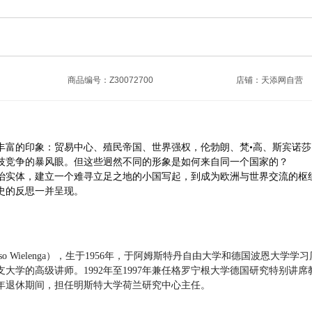
商品编号：Z30072700
店铺：
天添网自营
丰富的印象：贸易中心、殖民帝国、世界强权，伦勃朗、梵•高、斯宾诺
技竞争的暴风眼。但这些迥然不同的形象是如何来自同一个国家的？
治实体，建立一个难寻立足之地的小国写起，到成为欧洲与世界交流的枢
史的反思一并呈现。
so Wielenga
），生于
1956
年，于阿姆斯特丹自由大学和德国波恩大学学习
支大学的高级讲师。
1992
年至
1997
年兼任格罗宁根大学德国研究特别讲席
年退休期间，担任明斯特大学荷兰研究中心主任。