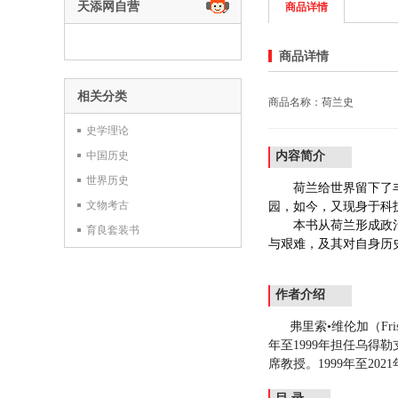
天添网自营
商品详情
商品详情
相关分类
商品名称：荷兰史
史学理论
中国历史
内容简介
世界历史
荷兰给世界留下了
文物考古
园，如今，又现身于科
本书从荷兰形成政
育良套装书
与艰难，及其对自身历
作者介绍
弗里索•维伦加（
Fri
年至
1999
年担任乌得勒
席教授。
1999
年至
2021