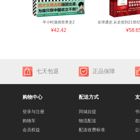
半小时漫画世界史2
¥42.42
¥58.6
七天包退
正品保障
购物中心
配送方式
支
登录与注册
同城自提
书
购物车
物流配送
在
会员权益
配送收费标准
公