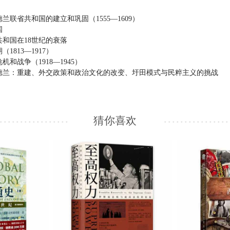
尼德兰联省共和国的建立和巩固（
1555
—
1609
）
国
共和国在
18
世纪的衰落
期（
1813
—
1917
）
危机和战争（
1918
—
1945
）
德兰：重建、外交政策和政治文化的改变、圩田模式与民粹主义的挑战
猜你喜欢