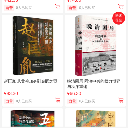
¥42.33
¥74.80
自营
0人已购买
自营
0人已购买
快速
导航
首页
搜索
分类
购物车
个人中心
赵匡胤 从黄袍加身到金匮之盟
晚清困局 同治中兴的权力博弈
与秩序重建
¥83.30
¥66.30
自营
0人已购买
自营
0人已购买