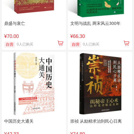
鼎盛与衰亡
文明与战乱 两宋风云300年
¥70.00
¥66.30
自营
0人已购买
自营
0人已购买
中国历史大通关
崇祯 从励精求治到民心日离