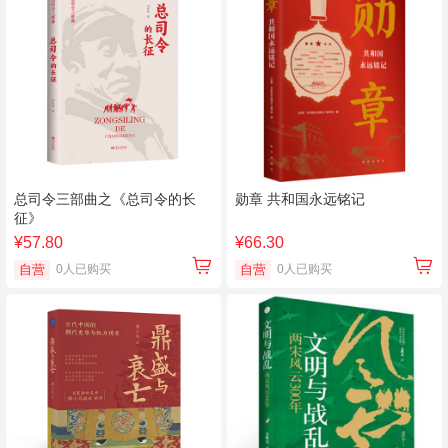
总司令三部曲之《总司令的长
勋章 共和国永远铭记
征》
¥57.80
¥66.30
自营
0人已购买
自营
0人已购买