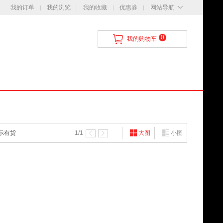
我的订单
我的浏览
我的收藏
优惠券
网站导航
0
我的购物车
示有货
1
/1
大图
小图