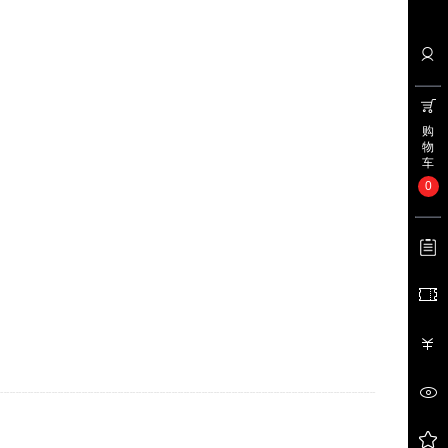
购
物
车
0