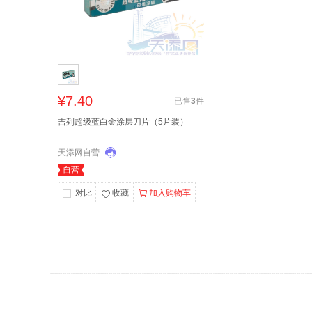
¥7.40
已售
3
件
吉列超级蓝白金涂层刀片（5片装）
天添网自营
自营
对比
收藏
加入购物车