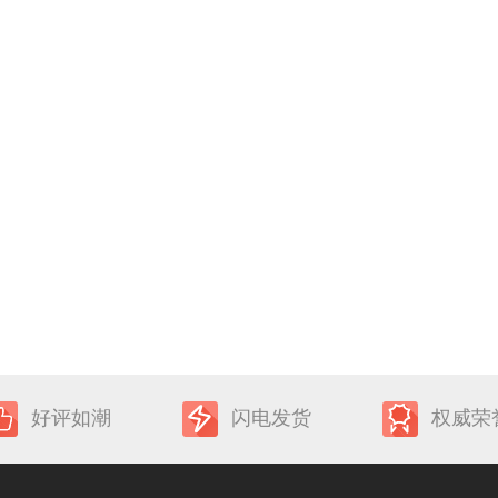
好评如潮
闪电发货
权威荣