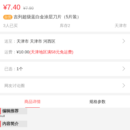
¥7.40
¥7.90
吉列超级蓝白金涂层刀片（5片装）
自营
3人已买
库存
2
天津市
送至：
天津市 天津市 河西区
运费：
¥10.00
(天津地区满58元免运费)
已选：
1个
网友讨论圈
商品详情
规格参数
编辑推荐
null
内容简介