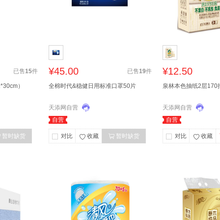
¥45.00
¥12.50
已售
15
件
已售
19
件
30cm）
全棉时代&稳健日用标准口罩50片
泉林本色抽纸2层170
天添网自营
天添网自营
自营
自营
暂时缺货
对比
收藏
暂时缺货
对比
收藏