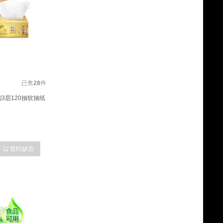
已售
28
件
3层120抽软抽纸
暂时缺货