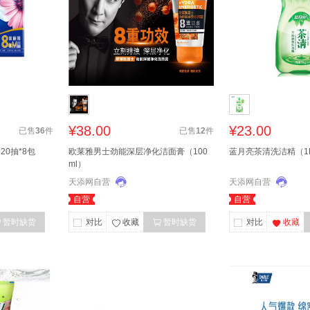
¥38.00
¥23.00
已售
36
件
已售
12
件
0抽*8包
欧莱雅男士劲能深层净化洁面膏（100
蓝月亮茶清洗洁精（1
ml）
天添网自营
天添网自营
自营
自营
暂时缺货
对比
收藏
暂时缺货
对比
收藏