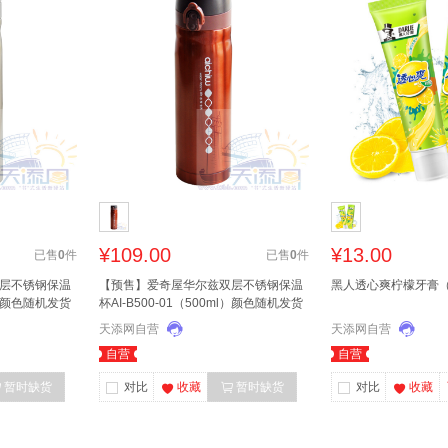
¥109.00
¥13.00
已售
0
件
已售
0
件
层不锈钢保温
【预售】爱奇屋华尔兹双层不锈钢保温
黑人透心爽柠檬牙膏（
ml）颜色随机发货
杯AI-B500-01（500ml）颜色随机发货
天添网自营
天添网自营
自营
自营
暂时缺货
对比
收藏
暂时缺货
对比
收藏