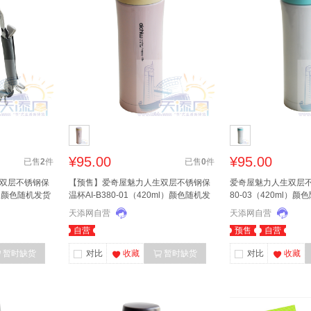
¥95.00
¥95.00
已售
2
件
已售
0
件
双层不锈钢保
【预售】爱奇屋魅力人生双层不锈钢保
爱奇屋魅力人生双层不锈
ml）颜色随机发货
温杯AI-B380-01（420ml）颜色随机发
80-03（420ml）颜
货
天添网自营
天添网自营
自营
预售
自营
暂时缺货
对比
收藏
暂时缺货
对比
收藏