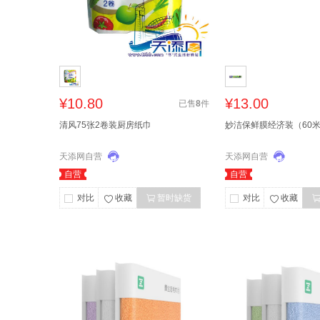
¥10.80
¥13.00
已售
8
件
清风75张2卷装厨房纸巾
妙洁保鲜膜经济装（60米*
天添网自营
天添网自营
自营
自营
对比
收藏
暂时缺货
对比
收藏