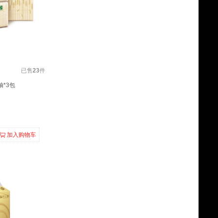
已售
23
件
抽*3包
加入购物车