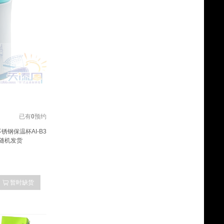
已有
0
预约
钢保温杯AI-B3
色随机发货
暂时缺货