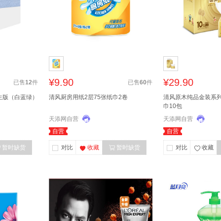
¥9.90
¥29.90
已售
12
件
已售
60
件
生版（白蓝绿）
清风厨房用纸2层75张纸巾2卷
清风原木纯品金装系列
巾10包
天添网自营
天添网自营
自营
自营
暂时缺货
对比
收藏
暂时缺货
对比
收藏