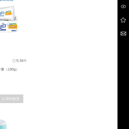
已售
38
件
膏（190g）
暂时缺货