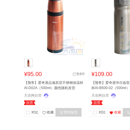
¥95.00
¥109.00
已售
0
件
【预售】爱奇屋品逸双层不锈钢保温杯
【预售】爱奇屋华尔兹双
AI-D02A（500ml）颜色随机发货
杯AI-B500-02（500
天添网自营
天添网自营
自营
自营
对比
收藏
暂时缺货
对比
收藏