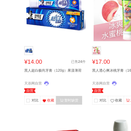
¥14.00
¥17.00
已售
24
件
黑人超白极尚牙膏（120g）果漾薄荷
黑人透心爽冰桃牙膏（16
天添网自营
天添网自营
自营
自营
对比
收藏
暂时缺货
对比
收藏