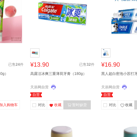
¥13.90
¥16.90
已售
24
件
已售
32
件
0g）
高露洁冰爽三重薄荷牙膏（180g）
黑人超白密泡小苏打牙
天添网自营
天添网自营
自营
自营
加入购物车
对比
收藏
暂时缺货
对比
收藏