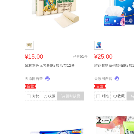
¥15.00
¥25.00
已售
51
件
泉林本色无芯卷纸3层75节12卷
维达超韧系列软抽纸3层12
天添网自营
天添网自营
自营
自营
对比
收藏
暂时缺货
对比
收藏