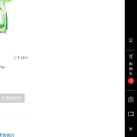
已售
18
件
购
Kg）
物
车
0
暂时缺货