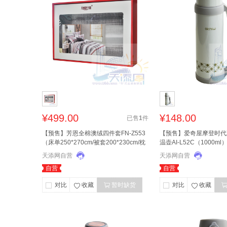
¥499.00
¥148.00
已售
1
件
【预售】芳恩全棉澳绒四件套FN-Z553
【预售】爱奇屋摩登时代
（床单250*270cm/被套200*230cm/枕
温壶AI-L52C（1000
套48*74cm） 花色随机发货，介意勿
天添网自营
天添网自营
拍！
自营
自营
对比
收藏
暂时缺货
对比
收藏