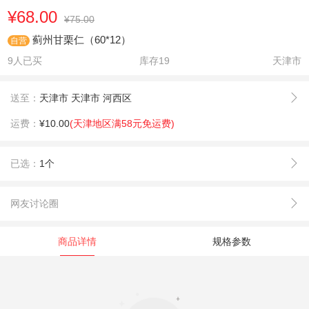
¥68.00
¥75.00
蓟州甘栗仁（60*12）
自营
9人已买
库存
19
天津市
送至：
天津市 天津市 河西区
运费：
¥10.00
(天津地区满58元免运费)
已选：
1个
网友讨论圈
商品详情
规格参数