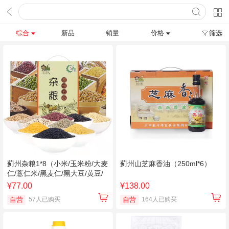
综合
新品
销量
价格
筛选
蓟州杂粮1*8（小米/玉米粉/大麦
蓟州山芝麻香油（250ml*6）
仁/薏仁米/黑麦仁/黑大豆/黄豆/
绿豆 各500g）
¥77.00
¥138.00
自营
57人已购买
自营
164人已购买