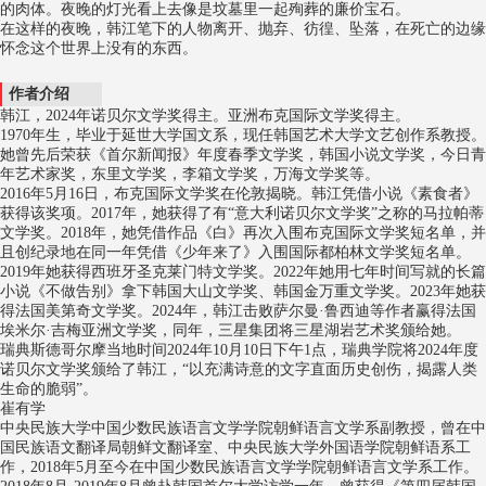
的肉体。夜晚的灯光看上去像是坟墓里一起殉葬的廉价宝石。
在这样的夜晚，韩江笔下的人物离开、抛弃、彷徨、坠落，在死亡的边缘
怀念这个世界上没有的东西。
作者介绍
韩江，2024年诺贝尔文学奖得主。亚洲布克国际文学奖得主。
1970年生，毕业于延世大学国文系，现任韩国艺术大学文艺创作系教授。
她曾先后荣获《首尔新闻报》年度春季文学奖，韩国小说文学奖，今日青
年艺术家奖，东里文学奖，李箱文学奖，万海文学奖等。
2016年5月16日，布克国际文学奖在伦敦揭晓。韩江凭借小说《素食者》
获得该奖项。2017年，她获得了有“意大利诺贝尔文学奖”之称的马拉帕蒂
文学奖。2018年，她凭借作品《白》再次入围布克国际文学奖短名单，并
且创纪录地在同一年凭借《少年来了》入围国际都柏林文学奖短名单。
2019年她获得西班牙圣克莱门特文学奖。2022年她用七年时间写就的长篇
小说《不做告别》拿下韩国大山文学奖、韩国金万重文学奖。2023年她获
得法国美第奇文学奖。2024年，韩江击败萨尔曼·鲁西迪等作者赢得法国
埃米尔·吉梅亚洲文学奖，同年，三星集团将三星湖岩艺术奖颁给她。
瑞典斯德哥尔摩当地时间2024年10月10日下午1点，瑞典学院将2024年度
诺贝尔文学奖颁给了韩江，“以充满诗意的文字直面历史创伤，揭露人类
生命的脆弱”。
崔有学
中央民族大学中国少数民族语言文学学院朝鲜语言文学系副教授，曾在中
国民族语文翻译局朝鲜文翻译室、中央民族大学外国语学院朝鲜语系工
作，2018年5月至今在中国少数民族语言文学学院朝鲜语言文学系工作。