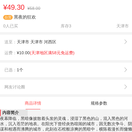
¥49.30
¥58.00
黑夜的狂欢
自营
0人已买
库存
3
天津市
送至：
天津市 天津市 河西区
运费：
¥10.00
(天津地区满58元免运费)
已选：
1个
网友讨论圈
商品详情
规格参数
内容简介
夜幕降临，黑暗像披散着头发的灵魂，浸湿了黑色的山，混入黑色的河
水，沉入苍茫的地表。在阳光下曾经炎热喧闹的城市，因无数次争斗、阴
谋和相遇而沸腾的城市，此刻在石棺般凉爽的黑暗中，横陈着漫长而慵懒