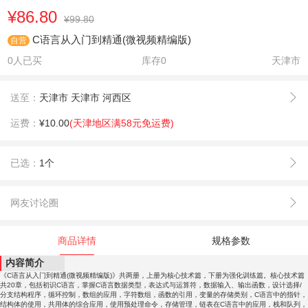
¥86.80
¥99.80
C语言从入门到精通(微视频精编版)
自营
0人已买
库存
0
天津市
送至：
天津市 天津市 河西区
运费：
¥10.00
(天津地区满58元免运费)
已选：
1个
网友讨论圈
商品详情
规格参数
内容简介
《C语言从入门到精通(微视频精编版)》共两册，上册为核心技术篇，下册为强化训练篇。核心技术篇
共20章，包括初识C语言，掌握C语言数据类型，表达式与运算符，数据输入、输出函数，设计选择/
分支结构程序，循环控制，数组的应用，字符数组，函数的引用，变量的存储类别，C语言中的指针，
结构体的使用，共用体的综合应用，使用预处理命令，存储管理，链表在C语言中的应用，栈和队列，