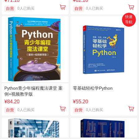
¥71.10
¥62.10
自营
0人已购买
自营
0人已购买
快速
导航
首页
搜索
分类
购物车
个人中心
Python青少年编程魔法课堂 案
零基础轻松学Python
例+视频教学版
¥84.20
¥55.20
自营
0人已购买
自营
0人已购买