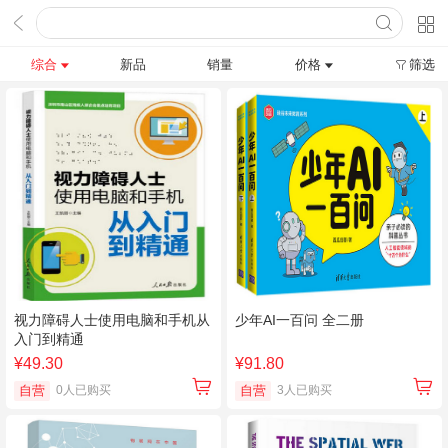
综合
新品
销量
价格
筛选
视力障碍人士使用电脑和手机从
少年AI一百问 全二册
入门到精通
¥49.30
¥91.80
自营
0人已购买
自营
3人已购买