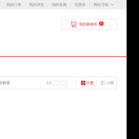
我的订单
我的浏览
我的收藏
优惠券
网站导航
0
我的购物车
示有货
1
/1
大图
小图