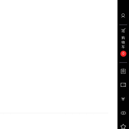
购
物
车
0