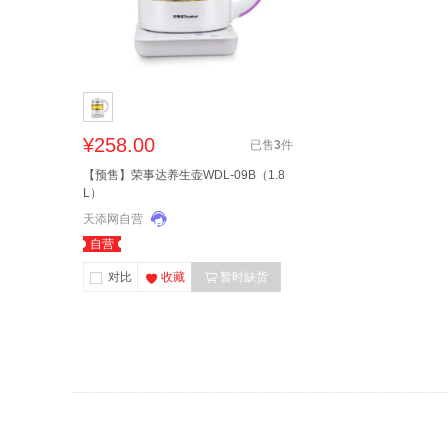
¥258.00
已售
3
件
【预售】荣事达养生壶WDL-09B（1.8
L）
天添网自营
自营
对比
收藏
暂时缺货