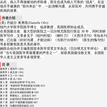
从此，病人不再做被动的求助者，医生也成为病人可靠的 “战友”。在这
场关乎健康的 “双向奔赴” 中，一起清晰沟通、从容应对，共同携手穿越
疾病的迷雾。
作者介绍
(美) 丹妮尔·奥弗里(Danielle Ofri)
纽约大学医学院医学博士、临床教授，美国医师协会成员。
在美国最古老、最大型的医院之一贝尔维尤医院行医近 30 年，同时深耕
医学写作，文章多见于《纽约时报》《柳叶刀》《大西洋月刊》等知名刊
物，已出版《好好沟通，才能治病》《当医疗出错时》《医生的愧与怕》
等多部聚焦医患关系的著作。
她联合创办并主编美国首本医学背景文学杂志《贝尔维尤文学评论》，获
评 “当今美国医学界最重要的声音之一”，斩获美国最佳散文奖、全国医
学人道主义奖章等多项荣誉。
目 录
推荐序 1 贾伟平 / 001
推荐序 2 崔玉涛 / 001
推荐序 3 王一方 / 001
推荐序 4 姜 岳 / 001
第 1 章 你的表达我“听”不见 001
第 2 章 “有效聆听”带来的获益与治愈 013
第 3 章 用问诊对话建立联结 031
第 4 章 成为卓有成效的倾听者 045
第 5 章 尊重他人，忠实自己 067
第 6 章 从提问到主导权的掌控 077
第 7 章 揭开“不遵医嘱”的隐情 087
第 8 章 沟通的安慰剂效应 103