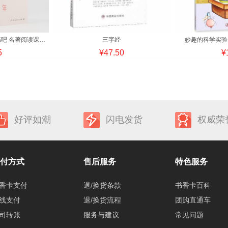
六年级上册 童年 快乐读书吧 名著阅读课程化丛书
三字经
妙趣的科学实验
5
¥47.50
¥
好评如潮
闪电发货
权威荣
付方式
售后服务
特色服务
香卡支付
退/换货条款
书香卡百科
线支付
退/换货流程
团购直通车
司转账
服务与建议
常见问题