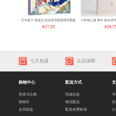
五年级下 西游记 快乐读书吧思维导图版
¥27.20
¥29.7
七天包退
正品保障
购物中心
配送方式
支
登录与注册
同城自提
书
购物车
物流配送
在
会员权益
配送收费标准
公