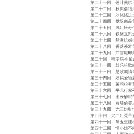
第二十一回 莲叶羹哄玉钏乐 ......
第二十二回 秋爽斋结海棠社 ......
第二十三回 刘姥姥进大观园 ......
第二十四回 栊翠庵品雪水茶 ......
第二十五回 凤姐庆寿生不测 ......
第二十六回 钗黛互剖金兰语 ......
第二十七回 鸳鸯抗婚护清白 ......
第二十八回 香菱慕雅苦吟诗 ......
第二十九回 芦雪庵即景联诗 ......
第三十回 晴雯病补雀金裘 .........
第三十一回 鼓乐笙歌闹正月 ......
第三十三回 慧紫鹃情试宝玉 ......
第三十四回 姨妈爱语慰痴颦 ......
第三十五回 茉莉粉替蔷薇硝 ......
第三十六回 平儿行权平风波 ......
第三十七回 湘云醉眠芍药裀 ......
第三十八回 贾琏偷娶尤二姐 ......
第三十九回 尤三姐耻情自刎 ......
第四十回 尤二姐冤苦吞金 .........
第四十一回 黛玉重建桃花社 ......
第四十二回 懦小姐不问金凤 ......