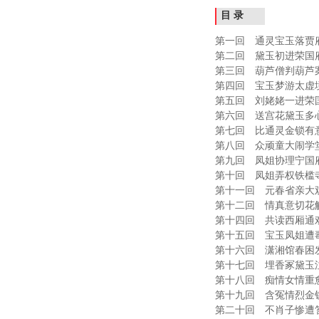
目 录
第一回 通灵宝玉落贾府............
第二回 黛玉初进荣国府............
第三回 葫芦僧判葫芦案............
第四回 宝玉梦游太虚境............
第五回 刘姥姥一进荣国府 .........
第六回 送宫花黛玉多心............
第七回 比通灵金锁有意............
第八回 众顽童大闹学堂............
第九回 凤姐协理宁国府............
第十回 凤姐弄权铁槛寺............
第十一回 元春省亲大观园 .........
第十二回 情真意切花解语 .........
第十四回 共读西厢通戏语 .........
第十五回 宝玉凤姐遭毒手 .........
第十六回 潇湘馆春困发幽情 ......
第十七回 埋香冢黛玉泣残红 ......
第十八回 痴情女情重愈斟情 ......
第十九回 含冤情烈金钏死 .........
第二十回 不肖子惨遭笞挞 .........