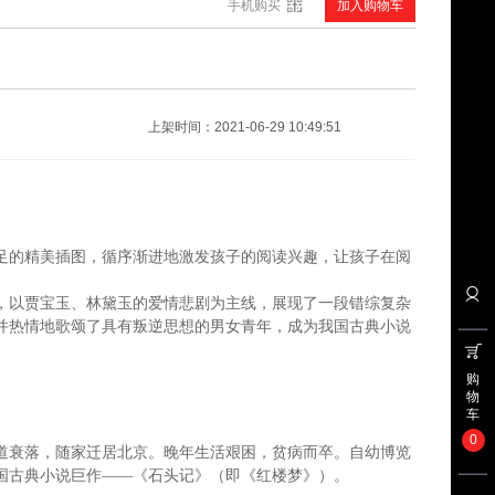
手机购买
加入购物车
对话青年 留学影响力
¥40.80
上架时间：2021-06-29 10:49:51
足的精美插图，循序渐进地激发孩子的阅读兴趣，让孩子在阅
1920寻梦欧洲的中国青年(视频书)
，以贾宝玉、林黛玉的爱情悲剧为主线，展现了一段错综复杂
¥40.80
并热情地歌颂了具有叛逆思想的男女青年，成为我国古典小说
购
物
车
0
道衰落，随家迁居北京。晚年生活艰困，贫病而卒。自幼博览
国古典小说巨作——《石头记》（即《红楼梦》）。