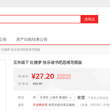
搜商品
公告
房产出租结果公告
 红楼梦 快乐读书吧思维导图版
五年级下 红楼梦 快乐读书吧思维导图版
¥27.20
商 城 价
降价通知
市 场 价
¥32.00
有货
配送
至
天津市 上海市 黄浦区
，下单后立即发货
服务
天添网自营
发货并提供售后服务。
[ 快递：¥30.00 ] 