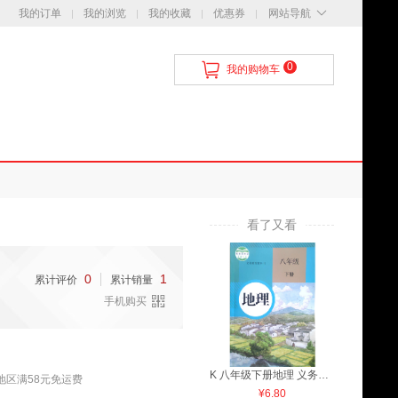
我的订单
我的浏览
我的收藏
优惠券
网站导航
0
我的购物车
看了又看
0
1
累计评价
累计销量
手机购买
K 八年级下册地理 义务教育教科书
天津地区满58元免运费
¥6.80