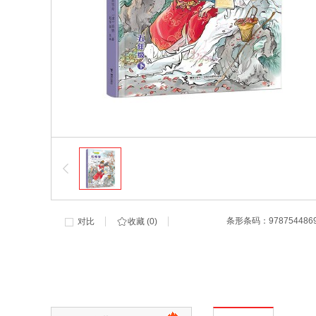
条形条码：
978754486
对比
收藏 (
0
)