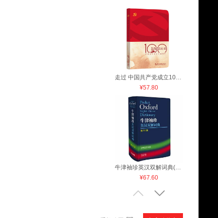
走过 中国共产党成立100周年
¥57.80
牛津袖珍英汉双解词典(第11版)
¥67.60