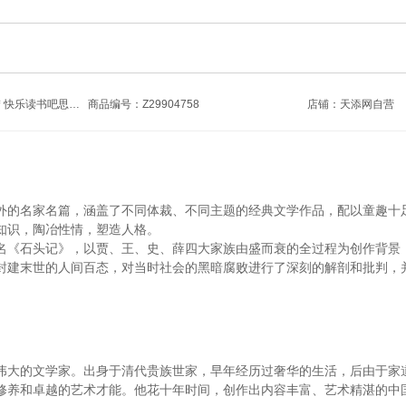
商品名称：五年级下 红楼梦 快乐读书吧思维导图版
商品编号：Z29904758
店铺：
天添网自营
外的名家名篇，涵盖了不同体裁、不同主题的经典文学作品，配以童趣十
知识，陶冶性情，塑造人格。
名《石头记》，以贾、王、史、薛四大家族由盛而衰的全过程为创作背景
封建末世的人间百态，对当时社会的黑暗腐败进行了深刻的解剖和批判，
。
伟大的文学家。出身于清代贵族世家，早年经历过奢华的生活，后由于家
修养和卓越的艺术才能。他花十年时间，创作出内容丰富、艺术精湛的中