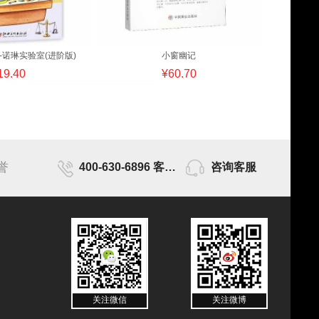
-诺琳实验室(进阶版)
小窗幽记
19.40
¥60.70
誉
400-630-6896 客服时间为9点-17点
咨询客服
关注微信
关注微博