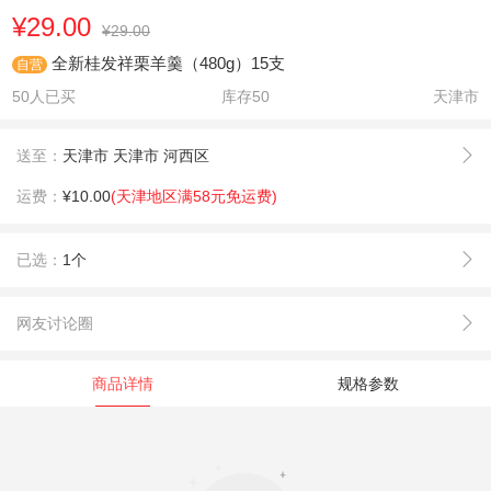
¥29.00
¥29.00
全新桂发祥栗羊羹（480g）15支
自营
50人已买
库存
50
天津市
送至：
天津市 天津市 河西区
运费：
¥10.00
(天津地区满58元免运费)
已选：
1个
网友讨论圈
商品详情
规格参数