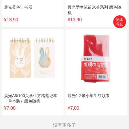
晨光蓝色订书器
晨光学生笔筒米菲系列 颜色随
机
快速
¥13.90
¥13.90
导航
首页
搜索
分类
购物车
个人中心
晨光A6/100页学生方格笔记本
晨光1.2米小学生红领巾
（单本装）颜色随机
¥7.00
¥7.00
没有更多了