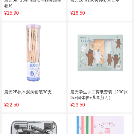
晨光5m*19mm自动停顿标准钢
晨光18K/160页办公笔记本
卷尺
¥15.90
¥18.50
晨光2B原木洞洞铅笔30支
晨光学生手工剪纸套装（200张
纸+固体胶+儿童剪刀）
¥22.50
¥23.50