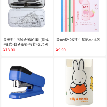
晨光学生考试绘图8件套（圆规
晨光A5/40页学生笔记本4本装
+橡皮+自动铅笔+铅芯+套尺四
件）
¥13.90
¥9.90