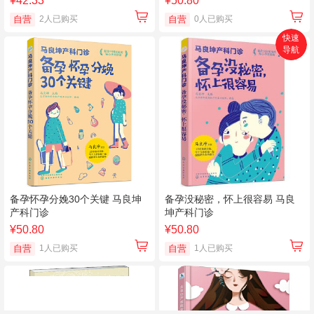
¥42.33
¥50.80
自营
2人已购买
自营
0人已购买
快速
导航
首页
搜索
分类
购物车
个人中心
备孕怀孕分娩30个关键 马良坤
备孕没秘密，怀上很容易 马良
产科门诊
坤产科门诊
¥50.80
¥50.80
自营
1人已购买
自营
1人已购买